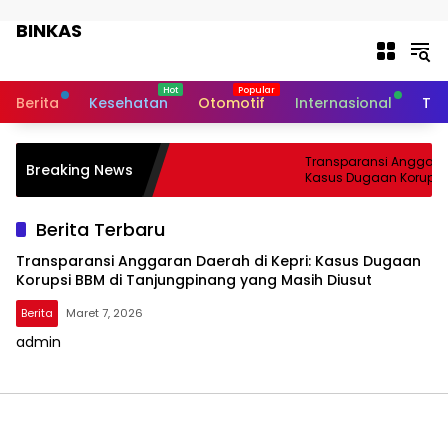
Langsung ke konten
BINKAS
Transparansi Informasi Untuk
Masyarakat
Berita
Kesehatan
Otomotif
Internasional
Tek
Transparansi Anggaran 
Breaking News
Kasus Dugaan Korupsi 
Tanjungpinang yang Ma
Berita Terbaru
Transparansi Anggaran Daerah di Kepri: Kasus Dugaan
Korupsi BBM di Tanjungpinang yang Masih Diusut
Berita
Maret 7, 2026
admin
BINKAS