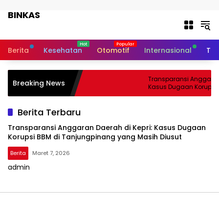
Langsung ke konten
BINKAS
Transparansi Informasi Untuk
Masyarakat
Berita
Kesehatan
Otomotif
Internasional
Tek
Transparansi Anggaran 
Breaking News
Kasus Dugaan Korupsi 
Tanjungpinang yang Ma
Berita Terbaru
Transparansi Anggaran Daerah di Kepri: Kasus Dugaan
Korupsi BBM di Tanjungpinang yang Masih Diusut
Berita
Maret 7, 2026
admin
BINKAS