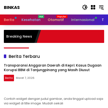
Langsung
BINKAS
ke
konten
Transparansi
Informasi
Berita
Kesehatan
Otomotif
Internasional
Tek
Untuk
Masyarakat
nggaran Daerah di Kepri:
Breaking News
orupsi BBM di
yang Masih Diusut
Berita Terbaru
Transparansi Anggaran Daerah di Kepri: Kasus Dugaan
Korupsi BBM di Tanjungpinang yang Masih Diusut
Berita
Maret 7, 2026
BINKAS
Contoh widget dengan judul gambar, anda tinggal upload saja
via widget di title image. Mudah sekali