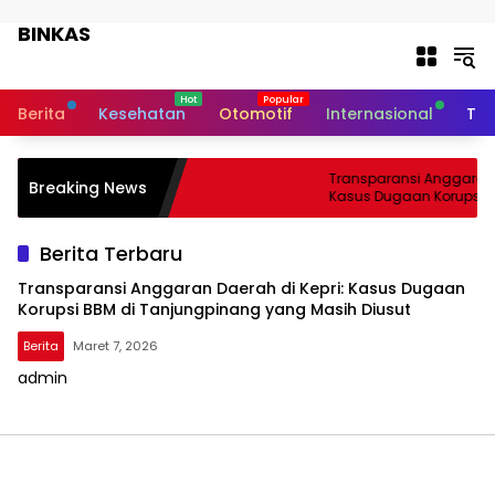
Langsung ke konten
BINKAS
Transparansi Informasi Untuk
Masyarakat
Berita
Kesehatan
Otomotif
Internasional
Tek
Transparansi Anggaran D
Breaking News
Kasus Dugaan Korupsi B
Tanjungpinang yang Mas
Berita Terbaru
Transparansi Anggaran Daerah di Kepri: Kasus Dugaan
Korupsi BBM di Tanjungpinang yang Masih Diusut
Berita
Maret 7, 2026
admin
BINKAS