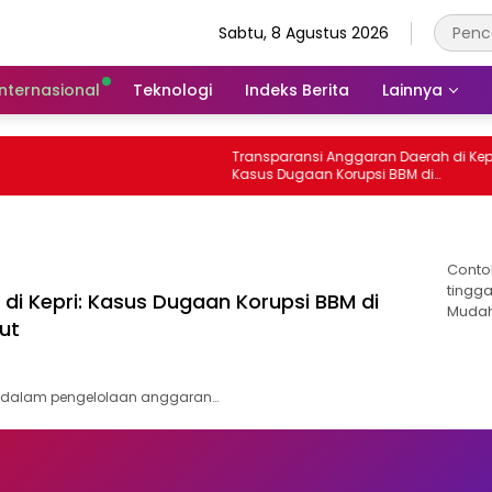
Sabtu, 8 Agustus 2026
Internasional
Teknologi
Indeks Berita
Lainnya
Transparansi Anggaran Daerah di Kepri
Kasus Dugaan Korupsi BBM di
Tanjungpinang yang Masih Diusut
Conto
tingga
di Kepri: Kasus Dugaan Korupsi BBM di
Mudah
ut
a dalam pengelolaan anggaran…