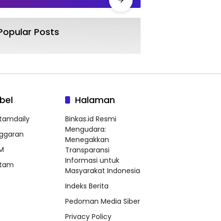
Popular Posts
bel
Halaman
tamdaily
Binkas.id Resmi
Mengudara:
ggaran
Menegakkan
M
Transparansi
Informasi untuk
tam
Masyarakat Indonesia
Indeks Berita
Pedoman Media Siber
Privacy Policy