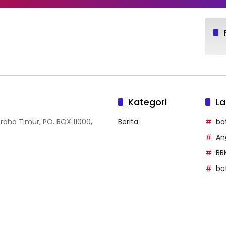
Kategori
La
Graha Timur, PO. BOX 11000,
Berita
ba
An
BB
ba