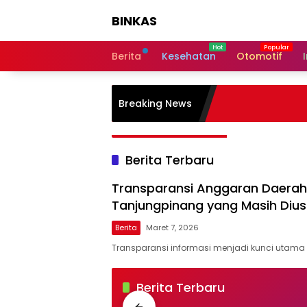
Langsung
BINKAS
ke
konten
Transparansi
Informasi
Berita
Kesehatan
Otomotif
Untuk
Masyarakat
Breaking News
Berita Terbaru
Transparansi Anggaran Daerah 
Tanjungpinang yang Masih Dius
Berita
Maret 7, 2026
Transparansi informasi menjadi kunci utam
BINKAS
Berita Terbaru