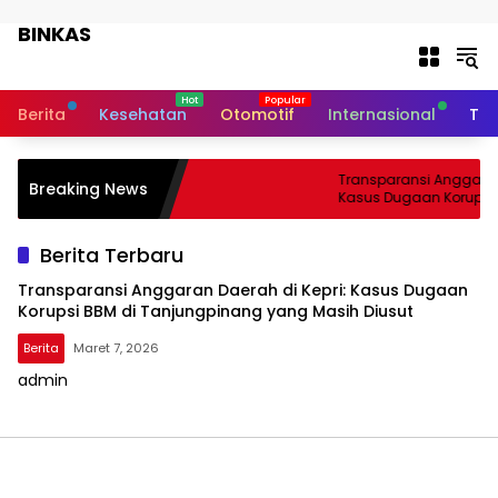
Langsung ke konten
BINKAS
Transparansi Informasi Untuk
Masyarakat
Berita
Kesehatan
Otomotif
Internasional
Tek
Transparansi Anggaran 
Breaking News
Kasus Dugaan Korupsi 
Tanjungpinang yang Ma
Berita Terbaru
Transparansi Anggaran Daerah di Kepri: Kasus Dugaan
Korupsi BBM di Tanjungpinang yang Masih Diusut
Berita
Maret 7, 2026
admin
BINKAS