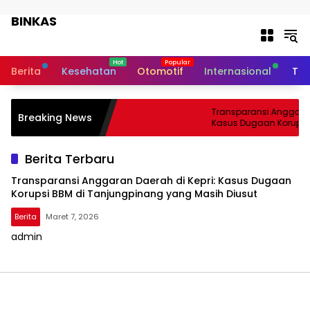
Langsung ke konten
BINKAS
Transparansi Informasi Untuk
Masyarakat
Berita
Kesehatan
Otomotif
Internasional
Tek
Transparansi Anggaran 
Breaking News
Kasus Dugaan Korupsi 
Tanjungpinang yang Ma
Berita Terbaru
Transparansi Anggaran Daerah di Kepri: Kasus Dugaan
Korupsi BBM di Tanjungpinang yang Masih Diusut
Berita
Maret 7, 2026
admin
BINKAS