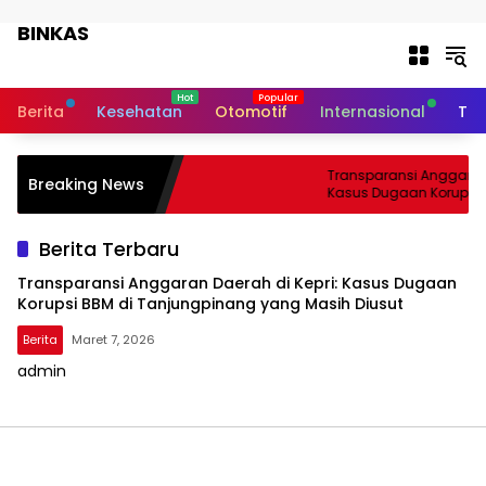
Langsung ke konten
BINKAS
Transparansi Informasi Untuk
Masyarakat
Berita
Kesehatan
Otomotif
Internasional
Tek
Transparansi Anggaran 
Breaking News
Kasus Dugaan Korupsi 
Tanjungpinang yang Ma
Berita Terbaru
Transparansi Anggaran Daerah di Kepri: Kasus Dugaan
Korupsi BBM di Tanjungpinang yang Masih Diusut
Berita
Maret 7, 2026
admin
BINKAS