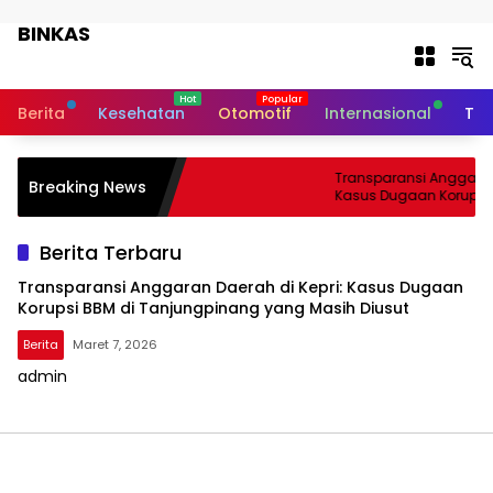
Langsung ke konten
BINKAS
Transparansi Informasi Untuk
Masyarakat
Berita
Kesehatan
Otomotif
Internasional
Tek
Transparansi Anggaran 
Breaking News
Kasus Dugaan Korupsi 
Tanjungpinang yang Ma
Berita Terbaru
Transparansi Anggaran Daerah di Kepri: Kasus Dugaan
Korupsi BBM di Tanjungpinang yang Masih Diusut
Berita
Maret 7, 2026
admin
BINKAS