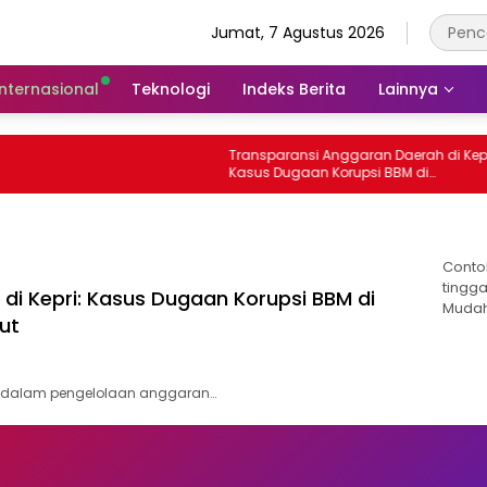
Jumat, 7 Agustus 2026
Internasional
Teknologi
Indeks Berita
Lainnya
Transparansi Anggaran Daerah di Kepri
Kasus Dugaan Korupsi BBM di
Tanjungpinang yang Masih Diusut
Conto
tingga
di Kepri: Kasus Dugaan Korupsi BBM di
Mudah
ut
a dalam pengelolaan anggaran…