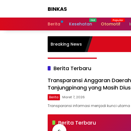
Langsung
BINKAS
ke
konten
Transparansi
Informasi
Berita
Kesehatan
Otomotif
Untuk
Masyarakat
Breaking News
Berita Terbaru
Transparansi Anggaran Daerah 
Tanjungpinang yang Masih Dius
Berita
Maret 7, 2026
Transparansi informasi menjadi kunci utam
BINKAS
Berita Terbaru