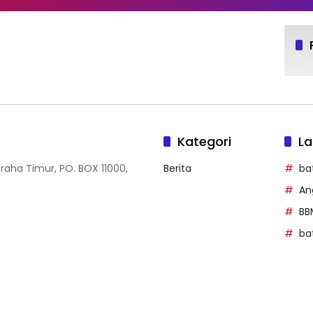
Kategori
La
Graha Timur, PO. BOX 11000,
Berita
ba
An
BB
ba