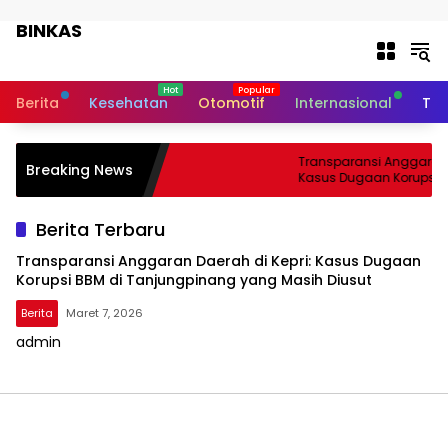
Langsung ke konten
BINKAS
Transparansi Informasi Untuk
Masyarakat
Berita
Kesehatan
Otomotif
Internasional
Tek
Transparansi Anggaran D
Breaking News
Kasus Dugaan Korupsi B
Tanjungpinang yang Mas
Berita Terbaru
Transparansi Anggaran Daerah di Kepri: Kasus Dugaan
Korupsi BBM di Tanjungpinang yang Masih Diusut
Berita
Maret 7, 2026
admin
BINKAS