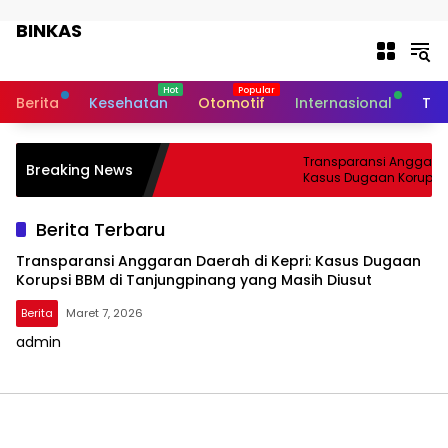
Langsung ke konten
BINKAS
Transparansi Informasi Untuk
Masyarakat
Berita
Kesehatan
Otomotif
Internasional
Tek
Transparansi Anggaran 
Breaking News
Kasus Dugaan Korupsi 
Tanjungpinang yang Ma
Berita Terbaru
Transparansi Anggaran Daerah di Kepri: Kasus Dugaan
Korupsi BBM di Tanjungpinang yang Masih Diusut
Berita
Maret 7, 2026
admin
BINKAS