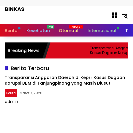
Langsung ke konten
BINKAS
Transparansi Informasi Untuk
Masyarakat
Berita
Kesehatan
Otomotif
Internasional
Tek
Transparansi Anggaran 
Breaking News
Kasus Dugaan Korupsi 
Tanjungpinang yang Ma
Berita Terbaru
Transparansi Anggaran Daerah di Kepri: Kasus Dugaan
Korupsi BBM di Tanjungpinang yang Masih Diusut
Berita
Maret 7, 2026
admin
BINKAS