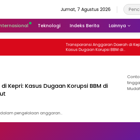
Jumat, 7 Agustus 2026
Internasional
Teknologi
Indeks Berita
Lainnya
Transparansi Anggaran Daerah di Kepri
Kasus Dugaan Korupsi BBM di
Tanjungpinang yang Masih Diusut
Conto
tingga
di Kepri: Kasus Dugaan Korupsi BBM di
Mudah
ut
a dalam pengelolaan anggaran…