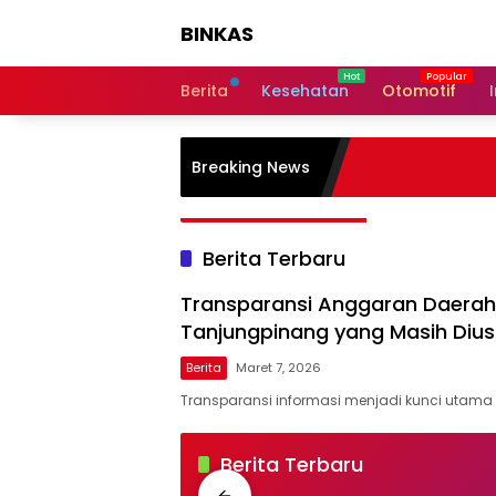
Langsung
BINKAS
ke
konten
Transparansi
Informasi
Berita
Kesehatan
Otomotif
Untuk
Masyarakat
Breaking News
Berita Terbaru
Transparansi Anggaran Daerah 
Tanjungpinang yang Masih Dius
Berita
Maret 7, 2026
Transparansi informasi menjadi kunci utam
BINKAS
Berita Terbaru