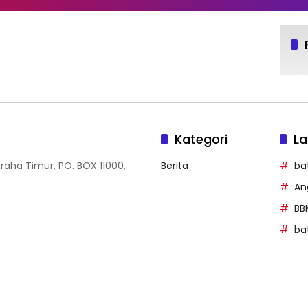
Kategori
La
Graha Timur, PO. BOX 11000,
Berita
ba
An
BB
ba