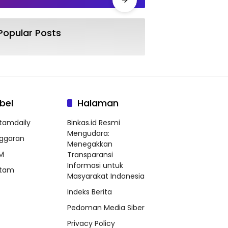
Popular Posts
bel
Halaman
tamdaily
Binkas.id Resmi
Mengudara:
ggaran
Menegakkan
M
Transparansi
Informasi untuk
tam
Masyarakat Indonesia
Indeks Berita
Pedoman Media Siber
Privacy Policy