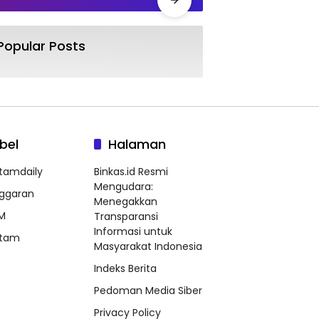
Popular Posts
bel
Halaman
tamdaily
Binkas.id Resmi
Mengudara:
ggaran
Menegakkan
M
Transparansi
Informasi untuk
tam
Masyarakat Indonesia
Indeks Berita
Pedoman Media Siber
Privacy Policy