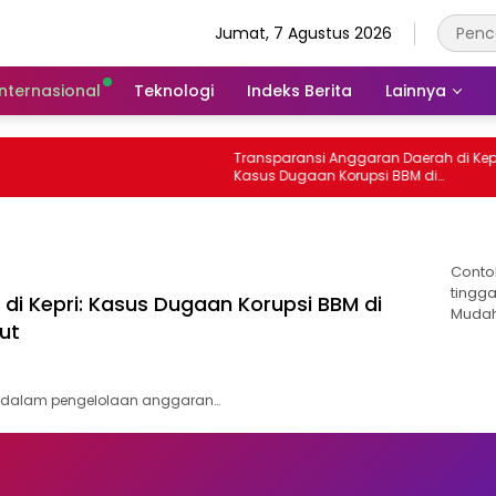
Jumat, 7 Agustus 2026
Internasional
Teknologi
Indeks Berita
Lainnya
Transparansi Anggaran Daerah di Kepri
Kasus Dugaan Korupsi BBM di
Tanjungpinang yang Masih Diusut
Conto
tingga
di Kepri: Kasus Dugaan Korupsi BBM di
Mudah
ut
a dalam pengelolaan anggaran…