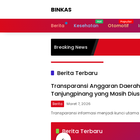
Langsung
BINKAS
ke
konten
Transparansi
Informasi
Berita
Kesehatan
Otomotif
Untuk
Masyarakat
Breaking News
Berita Terbaru
Transparansi Anggaran Daerah 
Tanjungpinang yang Masih Dius
Berita
Maret 7, 2026
Transparansi informasi menjadi kunci utam
BINKAS
Berita Terbaru