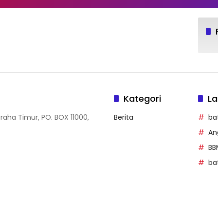
Kategori
La
Graha Timur, PO. BOX 11000,
Berita
ba
An
BB
ba