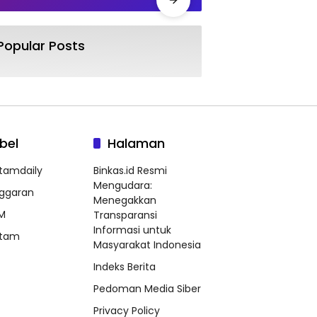
Popular Posts
bel
Halaman
tamdaily
Binkas.id Resmi
Mengudara:
ggaran
Menegakkan
M
Transparansi
Informasi untuk
tam
Masyarakat Indonesia
Indeks Berita
Pedoman Media Siber
Privacy Policy