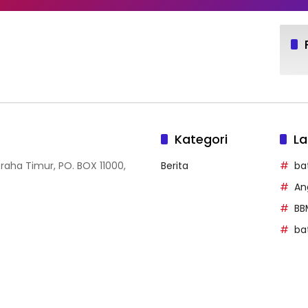
Kategori
La
Graha Timur, PO. BOX 11000,
Berita
ba
An
BB
ba