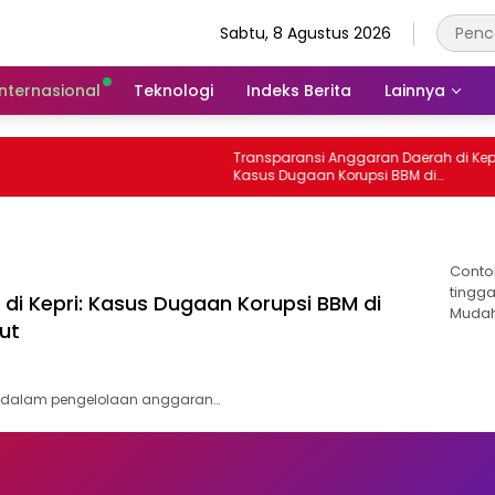
Sabtu, 8 Agustus 2026
Internasional
Teknologi
Indeks Berita
Lainnya
Transparansi Anggaran Daerah di Kepri
Kasus Dugaan Korupsi BBM di
Tanjungpinang yang Masih Diusut
Conto
tingga
di Kepri: Kasus Dugaan Korupsi BBM di
Mudah
ut
a dalam pengelolaan anggaran…