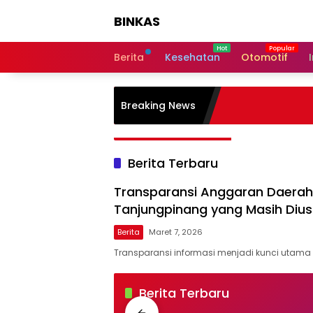
Langsung
BINKAS
ke
konten
Transparansi
Informasi
Berita
Kesehatan
Otomotif
Untuk
Masyarakat
Breaking News
Berita Terbaru
Transparansi Anggaran Daerah 
Tanjungpinang yang Masih Dius
Berita
Maret 7, 2026
Transparansi informasi menjadi kunci utam
BINKAS
Berita Terbaru