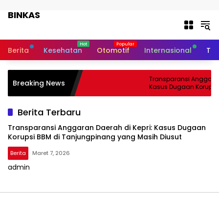
Langsung ke konten
BINKAS
Transparansi Informasi Untuk
Masyarakat
Berita
Kesehatan
Otomotif
Internasional
Tek
Transparansi Anggaran 
Breaking News
Kasus Dugaan Korupsi 
Tanjungpinang yang Ma
Berita Terbaru
Transparansi Anggaran Daerah di Kepri: Kasus Dugaan
Korupsi BBM di Tanjungpinang yang Masih Diusut
Berita
Maret 7, 2026
admin
BINKAS