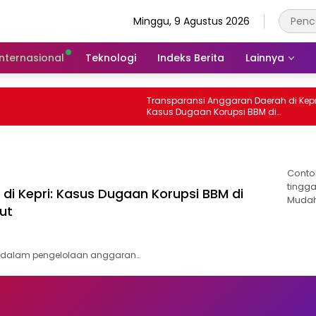
Minggu, 9 Agustus 2026
Internasional
Teknologi
Indeks Berita
Lainnya
Transparansi Anggaran Daerah di Kepri:
Kasus Dugaan Korupsi BBM di
Tanjungpinang yang Masih Diusut
Conto
tingga
di Kepri: Kasus Dugaan Korupsi BBM di
Mudah
ut
a dalam pengelolaan anggaran…