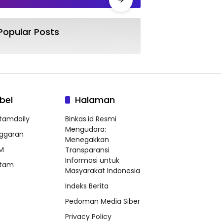
Popular Posts
bel
Halaman
tamdaily
Binkas.id Resmi
Mengudara:
ggaran
Menegakkan
M
Transparansi
Informasi untuk
tam
Masyarakat Indonesia
Indeks Berita
Pedoman Media Siber
Privacy Policy