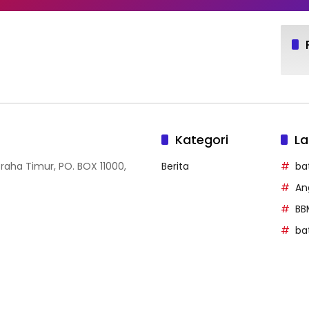
Kategori
La
Graha Timur, PO. BOX 11000,
Berita
ba
An
BB
ba