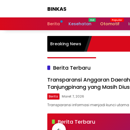
Langsung
BINKAS
ke
konten
Transparansi
Informasi
Berita
Kesehatan
Otomotif
Untuk
Masyarakat
Breaking News
Berita Terbaru
Transparansi Anggaran Daerah 
Tanjungpinang yang Masih Dius
Berita
Maret 7, 2026
Transparansi informasi menjadi kunci utam
BINKAS
Berita Terbaru