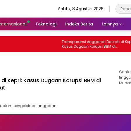
Sabtu, 8 Agustus 2026
Internasional
Teknologi
Indeks Berita
Lainnya
Transparansi Anggaran Daerah di Kepri
Kasus Dugaan Korupsi BBM di
Tanjungpinang yang Masih Diusut
Conto
tingga
di Kepri: Kasus Dugaan Korupsi BBM di
Mudah
ut
a dalam pengelolaan anggaran…