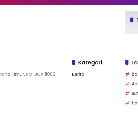
Kategori
La
Graha Timur, PO. BOX 11000,
Berita
ba
An
BB
ba