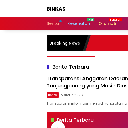
Langsung
BINKAS
ke
konten
Transparansi
Informasi
Berita
Kesehatan
Otomotif
Untuk
Masyarakat
Breaking News
Berita Terbaru
Transparansi Anggaran Daerah 
Tanjungpinang yang Masih Dius
Berita
Maret 7, 2026
Transparansi informasi menjadi kunci utam
BINKAS
Berita Terbaru