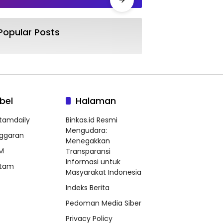
Popular Posts
bel
Halaman
tamdaily
Binkas.id Resmi
Mengudara:
ggaran
Menegakkan
M
Transparansi
Informasi untuk
tam
Masyarakat Indonesia
Indeks Berita
Pedoman Media Siber
Privacy Policy