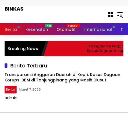
Langsung ke konten
BINKAS
Transparansi Informasi Untuk
Masyarakat
Berita
Kesehatan
Otomotif
Internasional
Tek
Transparansi Anggaran 
Breaking News
Kasus Dugaan Korupsi 
Tanjungpinang yang Ma
Berita Terbaru
Transparansi Anggaran Daerah di Kepri: Kasus Dugaan
Korupsi BBM di Tanjungpinang yang Masih Diusut
Berita
Maret 7, 2026
admin
BINKAS