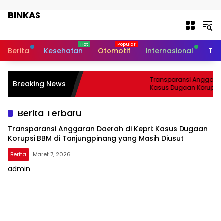
Langsung ke konten
BINKAS
Transparansi Informasi Untuk
Masyarakat
Berita
Kesehatan
Otomotif
Internasional
Tek
Transparansi Anggaran 
Breaking News
Kasus Dugaan Korupsi 
Tanjungpinang yang Ma
Berita Terbaru
Transparansi Anggaran Daerah di Kepri: Kasus Dugaan
Korupsi BBM di Tanjungpinang yang Masih Diusut
Berita
Maret 7, 2026
admin
BINKAS