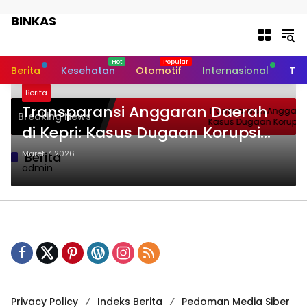
Langsung ke konten
BINKAS
Transparansi Informasi Untuk
Masyarakat
Berita
Kesehatan
Otomotif
Internasional
Tek
Berita
Transparansi Anggaran Daerah
Transparansi Anggaran 
Breaking News
Kasus Dugaan Korupsi 
di Kepri: Kasus Dugaan Korupsi
Tanjungpinang yang Ma
BBM di Tanjungpinang yang
Maret 7, 2026
Berita
admin
Masih Diusut
Privacy Policy
Indeks Berita
Pedoman Media Siber